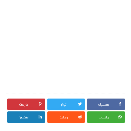
فيسبوك
تويتر
بنترست
واتساب
ريدايت
لينكدين