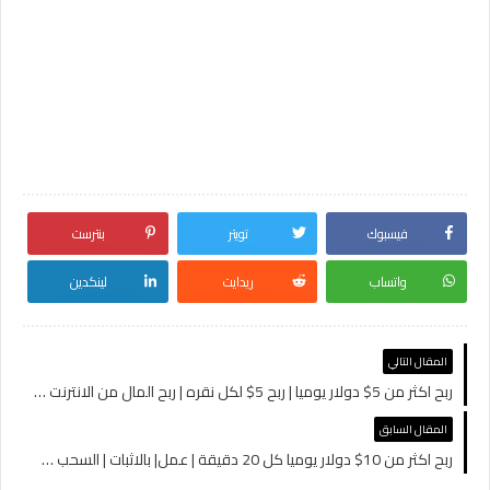
فيسبوك
تويتر
بنترست
واتساب
ريدايت
لينكدين
المقال التالي
ربح اكثر من 5$ دولار يوميا | ربح 5$ لكل نقره | ربح المال من الانترنت للمبتدئين 2021
المقال السابق
ربح اكثر من 10$ دولار يوميا كل 20 دقيقة | عمل| بالاثبات | السحب فودافون كاش