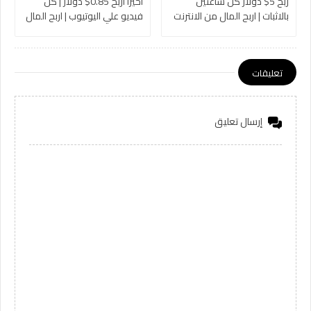
ربح 5$ دولار كل ساعتين
اخيرا اربح 0.85$ دولار | كل
بالاثبات | اربح المال من الانترنت
فيديو علي اليوتيوب | اربح المال
2024 بدون راس مال للمبتدئين
من الانترنت بدون راس مال
للمبتدئين 2023
تعليقات
إرسال تعليق