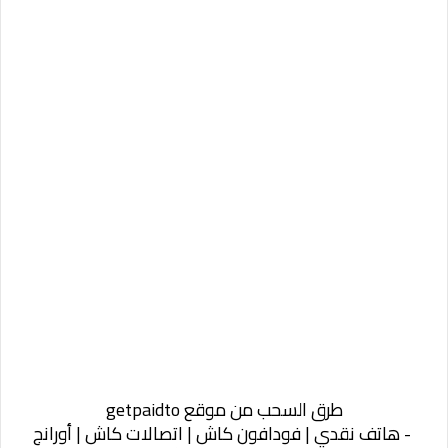
طرق السحب من موقع getpaidto
- هاتف نقدي | فودافون كاش | اتصالات كاش | أورانج