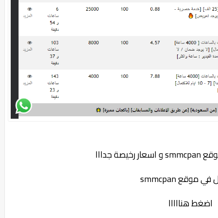
موقع
smmcpan
و اسعار رخيصة جدااا
ل في موقع
smmcpan
اضغط هنااااا