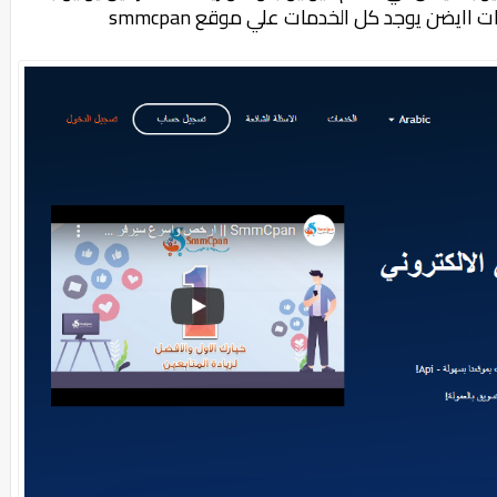
قات اايضن يوجد كل الخدمات علي موقع
smmcpan